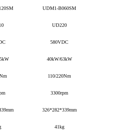
120SM
UDM1-B060SM
10
UD220
DC
580VDC
75kW
40kW/63kW
0Nm
110/220Nm
rpm
3300rpm
*339mm
326*282*339mm
g
41kg