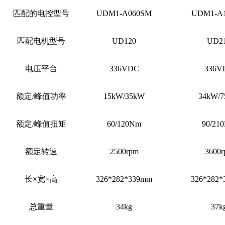
匹配的电控型号
UDM1-A060SM
UDM1-A
匹配电机型号
UD120
UD2
电压平台
336VDC
336V
额定/峰值功率
15kW/35kW
34kW/
额定/峰值扭矩
60/120Nm
90/21
额定转速
2500rpm
3600
长×宽×高
326*282*339mm
326*282
总重量
34kg
37k