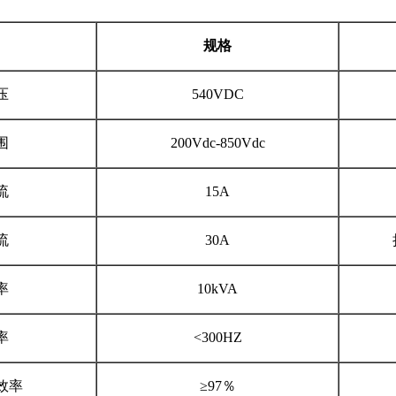
规格
压
540VDC
围
200Vdc-850Vdc
流
15A
流
30A
率
10kVA
率
<300HZ
效率
≥97％